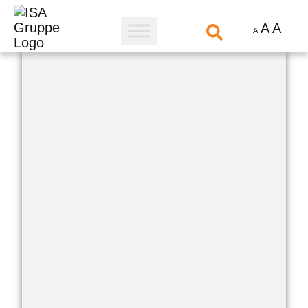
A
A
A