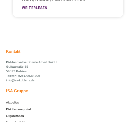
WEITERLESEN
Kontakt
ISA-Innovative Soziale Arbeit GmbH
Gulisastraße 85
56072 Koblenz
Telefon: 0261/9639 200
info@isa-koblenz.de
ISA Gruppe
Aktuelles
ISA Karriereportal
Organisation
Unser Leitbild
ISA bei Facebook