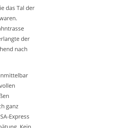
ie das Tal der
 waren.
Bahntrasse
rlangte der
chend nach
unmittelbar
vollen
aßen
ch ganz
ISA-Express
pätung. Kein