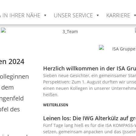
A IN IHRER NÄHE
UNSER SERVICE
KARRIERE
en 2024
Herzlich willkommen in der ISA Gr
Kolleginnen
Sieben neue Gesichter, ein gemein­samer Sta
Perspektiven: Zum 1. August durften wir un
d dem
einen neuen Kollegen in unserer Unternehm
heißen.
engenfeld
WEITERLESEN
fel des
Leinen los: Die IWG Alterkülz auf g
Fünf Tage lang hieß es für die ISA KOMPASS-
setzen, gemeinsam anpacken und das IJsselm