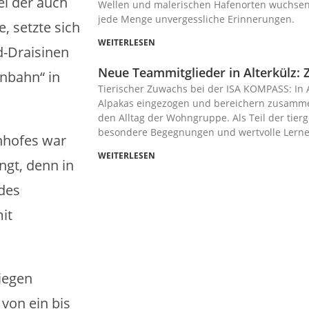
ei der auch
Wellen und malerischen Hafenorten wuchsen
jede Menge unvergessliche Erinnerungen.
e, setzte sich
WEITERLESEN
d-Draisinen
Neue Teammitglieder in Alterkülz: 
nbahn“ in
Tierischer Zuwachs bei der ISA KOMPASS: In A
Alpakas eingezogen und bereichern zusamme
den Alltag der Wohngruppe. Als Teil der tierg
besondere Begegnungen und wertvolle Lerne
nhofes war
WEITERLESEN
ngt, denn in
des
it
liegen
 von ein bis