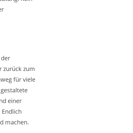
er
 der
er zurück zum
weg für viele
gestaltete
nd einer
. Endlich
nd machen.