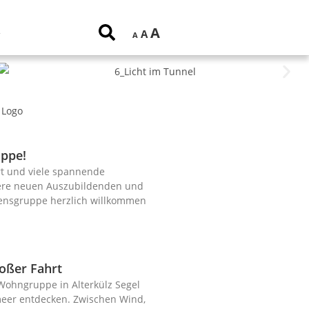
A
A
A
uppe!
rt und viele spannende
sere neuen Auszu­bildenden und
ens­gruppe herzlich willkommen
roßer Fahrt
Wohngruppe in Alterkülz Segel
eer entdecken. Zwischen Wind,