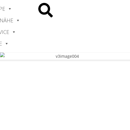
PE
 NÄHE
VICE
E