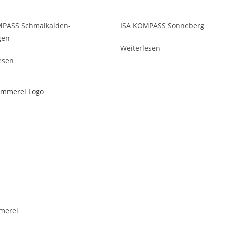
MPASS Schmalkalden-
ISA KOMPASS Sonneberg
gen
Weiterlesen
esen
merei