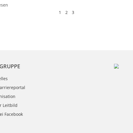
esen
1
2
3
 GRUPPE
lles
arriereportal
nisation
 Leitbild
bei Facebook