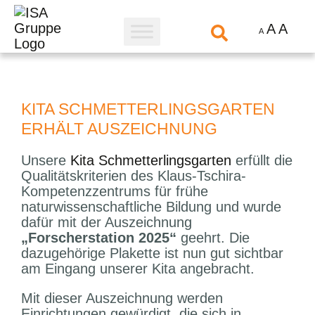
A
A
A
KITA SCHMETTERLINGSGARTEN
ERHÄLT AUSZEICHNUNG
Unsere
Kita Schmetterlingsgarten
erfüllt die
Qualitätskriterien des Klaus-Tschira-
Kompe­tenz­zentrums für frühe
naturwissenschaftliche Bildung und wurde
dafür mit der Aus­zeichnung
„Forscherstation 2025“
geehrt. Die
dazugehörige Plakette ist nun gut sichtbar
am Eingang unserer Kita angebracht.
Mit dieser Aus­zeichnung werden
Einrichtungen gewürdigt, die sich in