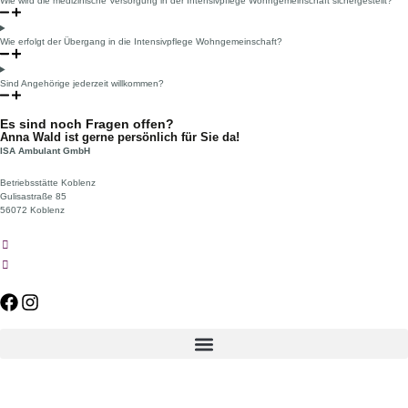
Wie wird die medizinische Versorgung in der Intensivpflege Wohngemeinschaft sichergestellt?
Wie erfolgt der Übergang in die Intensivpflege Wohngemeinschaft?
Sind Angehörige jederzeit willkommen?
Es sind noch Fragen offen?
Anna Wald ist gerne persönlich für Sie da!
ISA Ambulant GmbH
Betriebsstätte Koblenz
Gulisastraße 85
56072 Koblenz
0261 9639-455
info.koblenz@isa-ambulant.de