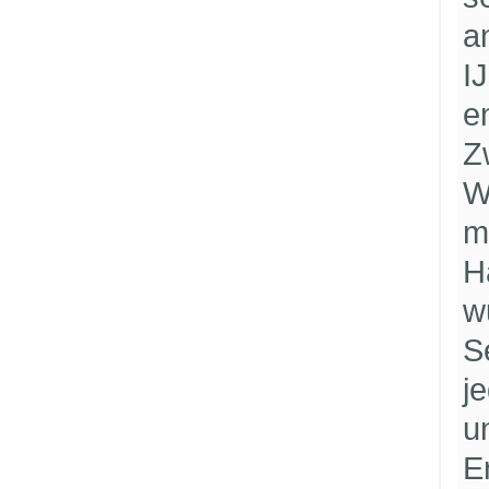
a
I
e
Z
W
m
H
w
S
j
u
E