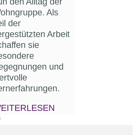
un den Alltag der
ohngruppe. Als
il der
iergestützten Arbeit
chaffen sie
esondere
egegnungen und
ertvolle
ernerfahrungen.
EITERLESEN