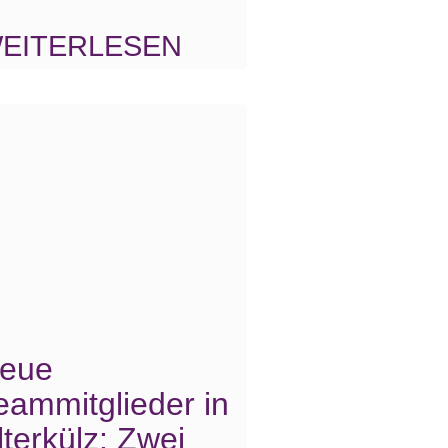
EITERLESEN
eue
eammitglieder in
lterkülz: Zwei