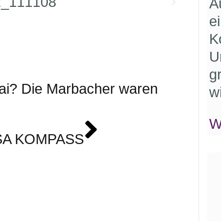
A
e
K
U
g
Mai? Die Marbacher waren
w
W
 ISA KOMPASS