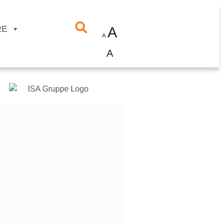
RE
A
A
A