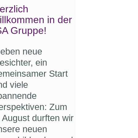
erzlich
illkommen in der
SA Gruppe!
ieben neue
esichter, ein
emein­samer Start
nd viele
pannende
erspektiven: Zum
. August durften wir
nsere neuen