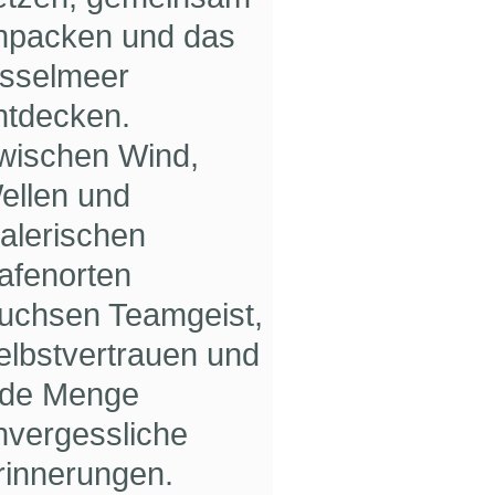
npacken und das
Jsselmeer
ntdecken.
wischen Wind,
ellen und
alerischen
afenorten
uchsen Teamgeist,
elbstvertrauen und
ede Menge
nvergessliche
rinnerungen.