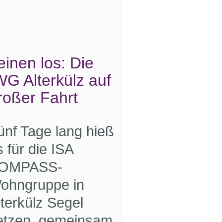
einen los: Die
WG Alterkülz auf
roßer Fahrt
ünf Tage lang hieß
s für die ISA
OMPASS-
ohngruppe in
lterkülz Segel
etzen, gemeinsam