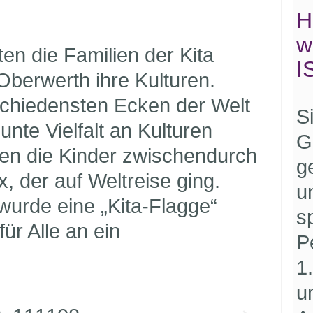
H
w
en die Familien der Kita
I
Oberwerth ihre Kulturen.
chiedensten Ecken der Welt
S
nte Vielfalt an Kulturen
G
ten die Kinder zwischendurch
g
, der auf Weltreise ging.
u
wurde eine „Kita-Flagge“
s
für Alle an ein
P
1
u