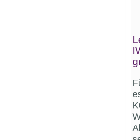
L
I
g
F
e
K
W
A
s