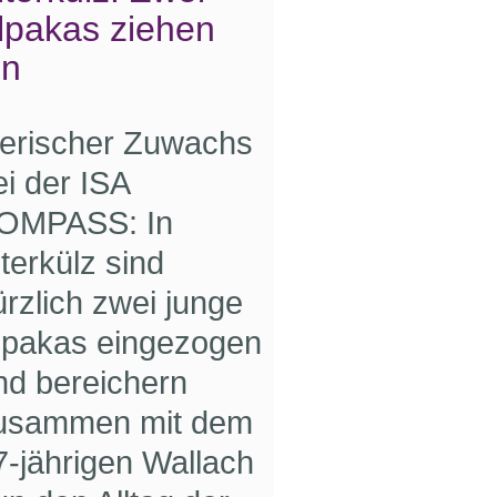
lpakas ziehen
in
ierischer Zuwachs
ei der ISA
OMPASS: In
lterkülz sind
ürzlich zwei junge
lpakas eingezogen
nd bereichern
usammen mit dem
7-jährigen Wallach