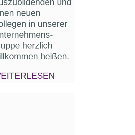
uszu­bildenden und
inen neuen
ollegen in unserer
nternehmens­
ruppe herzlich
illkommen heißen.
EITERLESEN