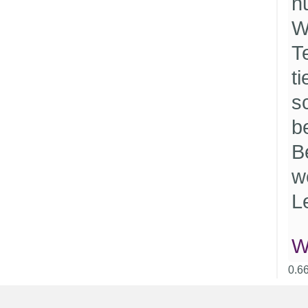
n
W
Te
t
s
b
B
w
L
W