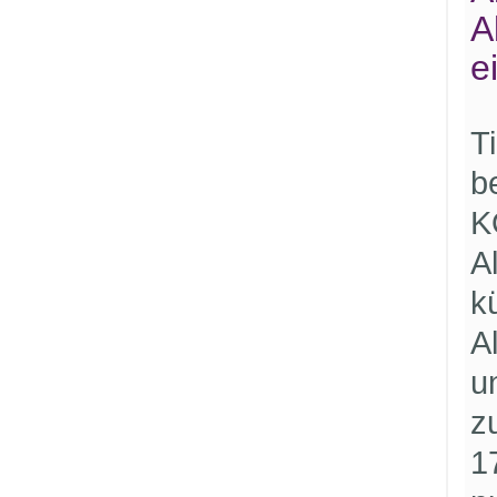
A
e
T
b
K
A
k
A
u
z
1