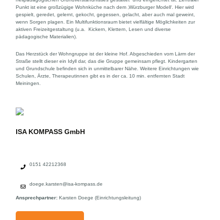
Punkt ist eine großzügige Wohnküche nach dem ‚Würzburger Modell‘. Hier wird
gespielt, geredet, gelernt, gekocht, gegessen, gelacht, aber auch mal geweint,
wenn Sorgen plagen. Ein Multifunktionsraum bietet vielfältige Möglichkeiten zur
aktiven Freizeitgestaltung (u.a. Kickern, Klettern, Lesen und diverse
pädagogische Materialien).
Das Herzstück der Wohngruppe ist der kleine Hof. Abgeschieden vom Lärm der
Straße stellt dieser ein Idyll dar, das die Gruppe gemeinsam pflegt. Kindergarten
und Grundschule befinden sich in unmittelbarer Nähe. Weitere Einrichtungen wie
Schulen, Ärzte, Therapeutinnen gibt es in der ca. 10 min. entfernten Stadt
Meiningen.
ISA KOMPASS GmbH
0151 42212368
doege.karsten@isa-kompass.de
Ansprechpartner:
Karsten Doege
(Einrichtungsleitung)