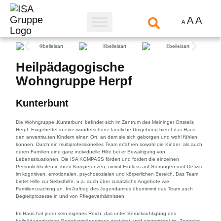
A
A
A
Heilpädagogische
Wohngruppe Herpf
Kunterbunt
Die Wohngruppe ‚Kunterbunt‘ befindet sich im Zentrum des Meininger Ortsteils
Herpf. Eingebettet in eine wunderschöne ländliche Umgebung bietet das Haus
den anvertrauten Kindern einen Ort, an dem sie sich geborgen und wohl fühlen
können. Durch ein multiprofessionelles Team erfahren sowohl die Kinder als auch
deren Familien eine ganz individuelle Hilfe bei er Bewältigung von
Lebenssituationen. Die ISA KOMPASS fördert und fordert die einzelnen
Persönlichkeiten in ihren Kompetenzen, nimmt Einfluss auf Störungen und Defizite
im kognitiven, emotionalen, psychosozialen und körperlichen Bereich. Das Team
bietet Hilfe zur Selbsthilfe, u.a. auch über zusätzliche Angebote wie
Familiencoaching an. Im Auftrag des Jugendamtes übernimmt das Team auch
Begleitprozesse in und von Pflegeverhältnissen.
Im Haus hat jeder sein eigenes Reich, das unter Berücksichtigung des
heilpädagogischen Grundverständnisses gestaltet und eingerichtet ist. Zentraler