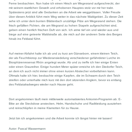
Ferne beobachten. Nun habe ich einen Hirsch am Wegesrand aufgeschreckt, der
mit seinem stattlichen Geweih und erhobenen Hauptes stolz vor mir her trabt.
Spätestens jetzt sind alle Gedanken an die Arbeit wie weggeblasen. Voller Freude
über diesen Anblick führt mein Weg weiter in das nächste Waldgebiet. Zu dieser Zeit
sehe ich unter dem bunten Blätterdach unzählige Pilze am Wegesrand stehen. Die
frisch gefällten Fichten, die am Wegrand zu hohen Stapeln aufgeschichtet sind,
geben einen herrlich frischen Duft von sich. Ich atme tief ein und wieder aus und
biege auf eine geteerte Waldstraße ab, die mich auf der anderen Seite des Berges
hinab ins Feldatal führt.
Auf meiner Abfahrt halte ich ab und zu kurz am Gänseborn, einem kleinen Teich,
der als Feuchtbiotop zur Wiederansiedelung verschiedener gefährdeter Lurche im
Biosphärenreservat Rhön angelegt wurde. Ab und zu treffe ich hier einige Enten
oder einen Graureiher. Einige hundert Meter später erreiche ich den Diedorfer Teich,
an dem ich auch nicht immer ohne einen kurzen Abstecher vorbeifahren kann.
Oftmals halte ich hier, beobachte einige Karpfen, die im Schwarm durch den Teich
streifen oder unterhalte mich kurz mit den dort sitzenden Anglern, bevor es entlang
des Feldatalradweges wieder nach Hause geht.
Dort angekommen läuft mein mittlerweile automatisiertes Ankomm-Programm ab: E-
Bike an die Steckdose anstecken, Helm, Handschuhe und Radkleidung ausziehen
und reinschlüpfen in meine Klamotten für zu Hause.
Jetzt bin ich angekommen und die Arbeit konnte ich längst hinter mir lassen!
Autor: Pascal Wassermann