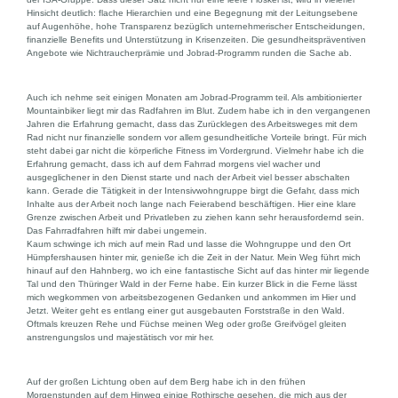
Hinsicht deutlich: flache Hierarchien und eine Begegnung mit der Leitungsebene
auf Augenhöhe, hohe Transparenz bezüglich unternehmerischer Entscheidungen,
finanzielle Benefits und Unterstützung in Krisenzeiten. Die gesundheitspräventiven
Angebote wie Nichtraucherprämie und Jobrad-Programm runden die Sache ab.
Auch ich nehme seit einigen Monaten am Jobrad-Programm teil. Als ambitionierter
Mountainbiker liegt mir das Radfahren im Blut. Zudem habe ich in den vergangenen
Jahren die Erfahrung gemacht, dass das Zurücklegen des Arbeitsweges mit dem
Rad nicht nur finanzielle sondern vor allem gesundheitliche Vorteile bringt. Für mich
steht dabei gar nicht die körperliche Fitness im Vordergrund. Vielmehr habe ich die
Erfahrung gemacht, dass ich auf dem Fahrrad morgens viel wacher und
ausgeglichener in den Dienst starte und nach der Arbeit viel besser abschalten
kann. Gerade die Tätigkeit in der Intensivwohngruppe birgt die Gefahr, dass mich
Inhalte aus der Arbeit noch lange nach Feierabend beschäftigen. Hier eine klare
Grenze zwischen Arbeit und Privatleben zu ziehen kann sehr herausfordernd sein.
Das Fahrradfahren hilft mir dabei ungemein.
Kaum schwinge ich mich auf mein Rad und lasse die Wohngruppe und den Ort
Hümpfershausen hinter mir, genieße ich die Zeit in der Natur. Mein Weg führt mich
hinauf auf den Hahnberg, wo ich eine fantastische Sicht auf das hinter mir liegende
Tal und den Thüringer Wald in der Ferne habe. Ein kurzer Blick in die Ferne lässt
mich wegkommen von arbeitsbezogenen Gedanken und ankommen im Hier und
Jetzt. Weiter geht es entlang einer gut ausgebauten Forststraße in den Wald.
Oftmals kreuzen Rehe und Füchse meinen Weg oder große Greifvögel gleiten
anstrengungslos und majestätisch vor mir her.
Auf der großen Lichtung oben auf dem Berg habe ich in den frühen
Morgenstunden auf dem Hinweg einige Rothirsche gesehen, die mich aus der