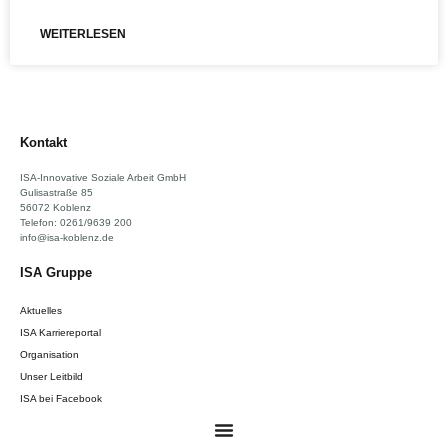
WEITERLESEN
Kontakt
ISA-Innovative Soziale Arbeit GmbH
Gulisastraße 85
56072 Koblenz
Telefon: 0261/9639 200
info@isa-koblenz.de
ISA Gruppe
Aktuelles
ISA Karriereportal
Organisation
Unser Leitbild
ISA bei Facebook